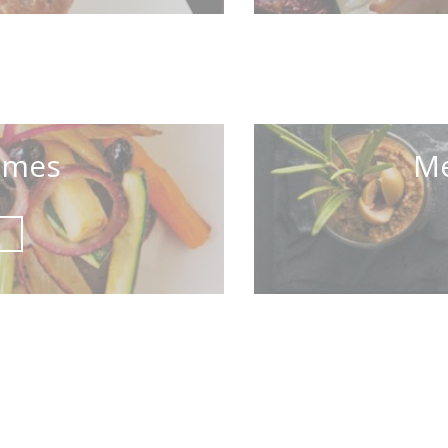
umes
Me