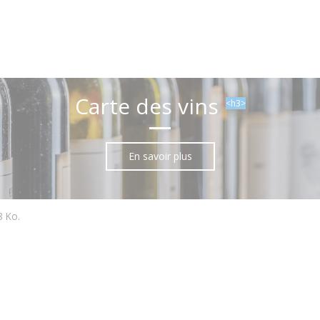
Carte des vins
<h3>
En savoir plus
8 Ko.