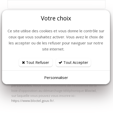
Votre choix
Commentaire
Ce site utilise des cookies et vous donne le contrôle sur
ceux que vous souhaitez activer. Vous avez le choix de
Les informations recueillies à partir de ce formulaire
les accepter ou de les refuser pour naviguer sur notre
sont nécessaires à l'instruction de votre demande. En
site internet.
envoyant ce formulaire vous consentez à l'enregistrement
et à la transmission aux services de La Grange des
Agapes en charge de son traitement.
Tout Refuser
Tout Accepter
Vous disposez de droits Informatique et Libertés sur les
données vous concernant, que vous pouvez exercer en
contactant le délégué à la protection des données de La
Personnaliser
Grange des Agapes.
Politique de protection des données
personnelles
. Nous vous informons de l'existence de la
liste d'opposition au démarchage téléphonique
Bloctel
,
sur laquelle vous pouvez vous inscrire ici :
https://www.bloctel.gouv.fr/
.