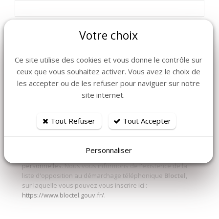
Votre choix
Commentaire
Ce site utilise des cookies et vous donne le contrôle sur
ceux que vous souhaitez activer. Vous avez le choix de
Les informations recueillies à partir de ce formulaire
les accepter ou de les refuser pour naviguer sur notre
sont nécessaires à l'instruction de votre demande. En
site internet.
envoyant ce formulaire vous consentez à l'enregistrement
et à la transmission aux services de La Grange des
Agapes en charge de son traitement.
Tout Refuser
Tout Accepter
Vous disposez de droits Informatique et Libertés sur les
données vous concernant, que vous pouvez exercer en
contactant le délégué à la protection des données de La
Personnaliser
Grange des Agapes.
Politique de protection des données
personnelles
. Nous vous informons de l'existence de la
liste d'opposition au démarchage téléphonique
Bloctel
,
sur laquelle vous pouvez vous inscrire ici :
https://www.bloctel.gouv.fr/
.